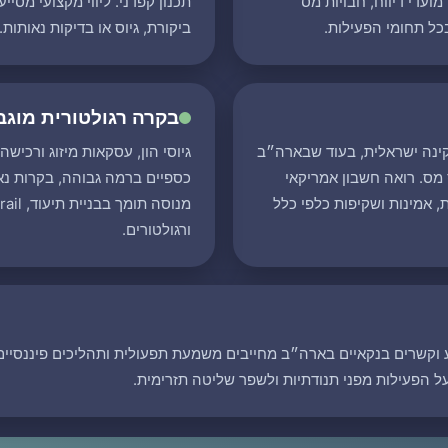
ועדי דיווח, חבויות מס
תכנון קפדני. ליווי מקצועי מס
כל תחומי הפעילות.
ביקורת, גיוס או בדיקות נאותות.
בקרה רגולטורית מוגב
יות פועלות לעיתים לפי IFRS או תקינה ישראלית, בעוד שבארה״ב
גיוסי הון, עסקאות מיזוג ורכיש
U.S. GAAP או לפי בסיס מס. רואה חשבון אמריקאי
כספיים ברמה גבוהה, בקרות נאו
, אמינות ושקיפות כלפי כלל
ורגולטורים.
וקשרים בנקאיים בארה״ב מחייבים משמעת תפעולית ותהליכים פיננסיים 