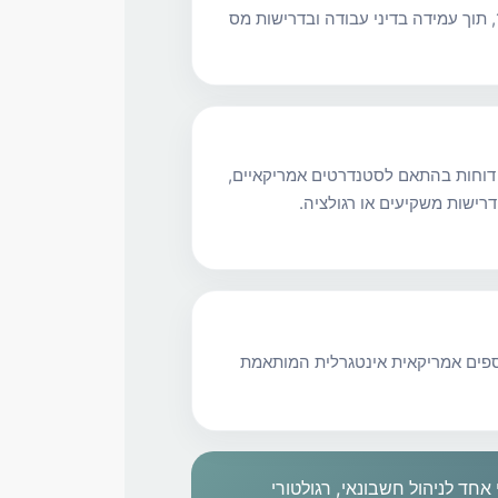
401(k) ודיווחי W-2 ו־1099, תוך עמידה בדיני עבודה ובדרישות מס
ת דוחות בהתאם לסטנדרטים אמריקאיים,
דרישות משקיעים או רגולציה.
 כספים אמריקאית אינטגרלית המותאמת
חד לניהול חשבונאי, רגולטורי