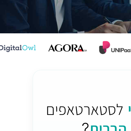
לסטארטאפים
הברית
?