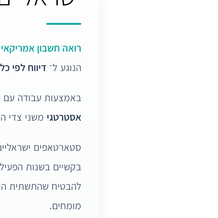
רואה חשבון אמריקאי
מ
הנוגע ל־
דיווח לפי כללי  GAAP
באמצעות עבודה עם פירמת CPA בעלת
אסטרטגי
משני צדי האו
סטארטאפים ישראליים
בקשיים בשנות הפעילו
להבטיח שהתשתית הנכו
מומחים.