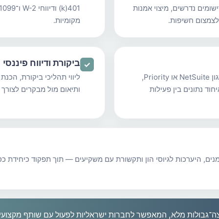
Transfer P). כולל רישומים נדרשים, מיצוי אמנות
לצמצום חשיפות.
מקומיות.
ביקורת ודיווח פיננסי
✓
הטמעת מערכות ERP סקלאביליות כגון NetSuite או Priority,
ליווי תהליכי ביקורת, הכנ
חוד נתונים בין פעילות
ותיאום מול מבקרים לצורך 
מזומנים, היערכות לגיוסי הון ותקשורת עם משקיעים — תוך תפקוד כיחידת
חוצה־גבולות מלא, המאפשר לחברות ישראליות לפעול עם שותף מקצועי א