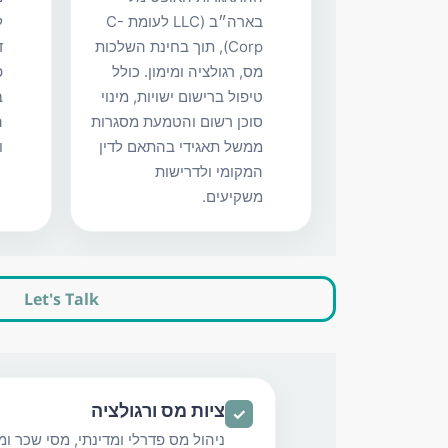
בארה״ב (LLC לעומת C-
Corp), תוך בחינת השלכות
ד
מס, רגולציה ומימון. כולל
פ
טיפול ברישום ישויות, מינוי
ב
סוכן רשום והטמעת מסגרות
ה
ממשל תאגידי בהתאם לדין
ו
המקומי ולדרישות
משקיעים.
Let's Talk
ציות מס ורגולציה
✓
ניהול מס פדרלי ומדינתי, מסי שכר ו