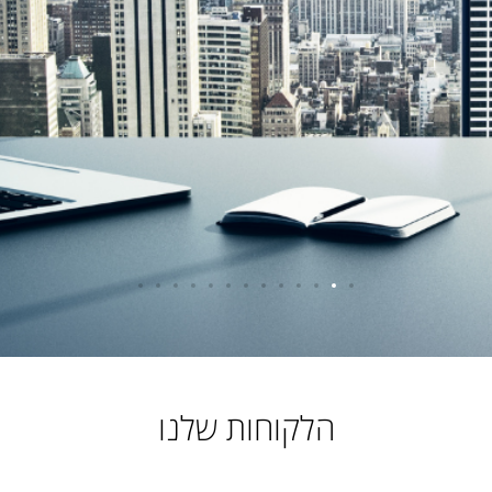
FOU
S
AC
CR
הלקוחות שלנו