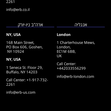
2261
info@erb.co.il
אנגליה
ארה"ב ניו-יורק
NY, USA
London
168 Main Street,
1 Charterhouse Mews,
PO Box 606, Goshen,
London,
NY 10924
EC1M 6BB,
UK
NY, USA
Call Center
:
1 Seneca St. Floor 29,
+442033556299
Buffalo, NY 14203
info@erb-london.com
Call Center: +1-917-732-
2261
info@erb-us.com