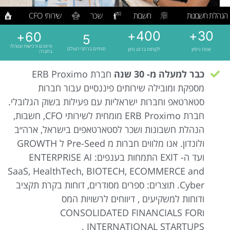
הנהלת חשבונות
חשבות
שכר
שירותי CFO
+
400
+
30
+
60
5
מיזוגים ורכישות שנוהלו
סניפים ברחבי העולם
שנות ניסיון
לקוחות ברגע נתון
בחברה
כבר למעלה מ- 30 שנה
חברת ERB Proximo
מספקת ומובילה שירותים פיננסיים עבור חברות
סטארטאפ וחברות ישראליות עם פעילות בשוק הגלובלי.
חברת ERB Proximo מומחית לשירותי CFO, חשבות,
הנהלת חשבונות ושכר לסטארטאפים בישראל, ארה״ב
ולונדון. אנו מלווים חברות מ Pre-Seed ל GROWTH
ועד ה- EXIT התמחות בענפים: ENTERPRISE AI
SaaS, HealthTech, BIOTECH, ECOMMERCE and
Cyber. תוצרים: ספרים מסודרים, דוחות בקרת תקציב
ודוחות למשקיעים , דיווחים לרשויות המס
וCONSOLIDATED FINANCIALS FOR
INTERNATIONAL STARTUPS .