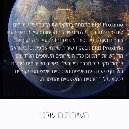
ERB Proximo מתמחה במתן קשת רחבה של שירותים
פיננסיים לחברות מולטי נשיונל המקימות פעילות בארץ עם
צורך בתשתית פיננסית ואופרטיבית לפעילות המקומית.
ERB Proximo מספקת שירות של מייצג פיננסי בישראל
מול רשויות המס וכן כלל השירותים השוטפים הנרדשים
לניהול תקין של חברה בישראל , כאשר השירותים ניתנים
בשיתוף פעולה עם יועצים משפטיים ויועצי מס מקומיים
לכיסוי כלל ההיבטים המשפטיים והמיסויים.
השירותים שלנו