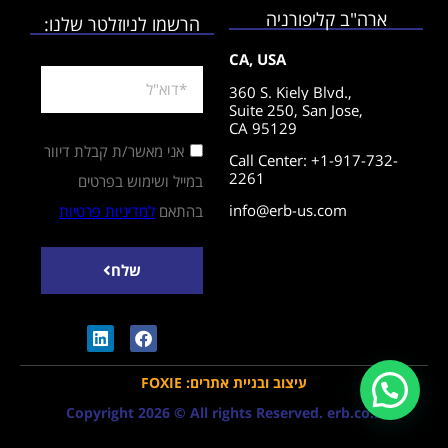
ארה"ב קליפורניה
הרשמו לניוזלטר שלנו:
CA, USA
360 S. Kiely Blvd.,
Suite 250,
San Jose,
CA 95129
אני מאשר/ת קבלת דיוור
Call Center: +1-917-732-
2261
במייל ושימוש בפרטים
info@erb-us.com
בהתאם
למדיניות פרטיות
שלח
עיצוב ובניית אתרים: FOXIE
Copyright 2026 © All rights Reserved. erb.co.il