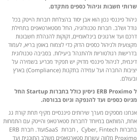
שרותי חשבות וניהול כספים מתקדם.
ניהול פיננסי נכון הוא אבן יסוד בהצלחת חברות הייטק בכל
גודל ושלב. חברות טכנולוגיה, החל מסטארטאפים בתחילת
דרכם ועד ארגונים בינלאומיים, זקוקות להנהלת חשבונות
מקצועית ולניהול כספים הדוק כדי לצמוח באופן בריא, לעמוד
בדרישות רגולטוריות ולהתנהל ביעילות. בסביבה טכנולוגית
דינמית, לניהול פיננסי מדויק יש תפקיד מכריע בשמירה על
יציבות החברה ועל עמידה בתקנות (Compliance) בארץ
ובעולם.
ל ERB Proximo
ניסיון כולל בחברות
Startup
החל
מגיוס כספים ועד להנפקה וגיוס בבורסה.
אנחנו מספקים מערך שירותים פיננסיים מקיף תחת קורת גג
אחת, המותאם במיוחד לחברות סטארטאפ והייטק עם התמחות
בחברות Cyber, Fintech , חברות SaaSועוד. חברת ERB
Proximo מלווה עשרות סטארטאפים משלב התוכנית ועד