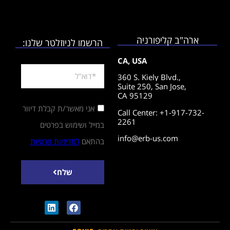
ארה"ב קליפורניה
הרשמו לניוזלטר שלנו:
CA, USA
360 S. Kiely Blvd.,
Suite 250,
San Jose,
CA 95129
אני מאשר/ת קבלת דיוור
Call Center: +1-917-732-
2261
במייל ושימוש בפרטים
info@erb-us.com
בהתאם
למדיניות פרטיות
שלח