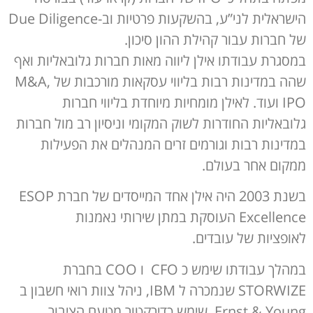
הישראלית לני”ע, בהשקעות פרטיות וב-Due Diligence
של חברות עבור קהילת ההון סיכון.
במסגרת עבודתו אילן ליווה מאות חברות גלובאליות ואף
שהה במדינות רבות בליווי עסקאות מורכבות של M&A,
IPO ועוד. לאילן מומחיות מיוחדת בליווי חברות
גלובאליות החודרות לשוק המקומי וניסיון רב מול חברות
במדינות רבות וגורמים זרים המנהלים את הפעילות
ממקום אחר בעולם.
בשנת 2003 היה אילן אחד המייסדים של חברת ESOP
Excellence העוסקת במתן שירותי נאמנות
לאופציות של עובדים.
במהלך עבודתו שימש כ CFO ו COO בחברת
STORWIZE שנמכרה ל IBM, ניהל צוות רואי חשבון ב
Ernst & Young, שימש כדירקטור מטעם הציבור