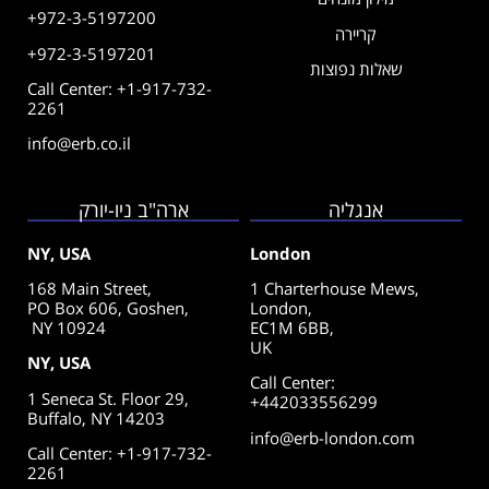
+972-3-5197200
קריירה
+972-3-5197201
שאלות נפוצות
Call Center: +1-917-732-
2261
info@erb.co.il
אנגליה
ארה"ב ניו-יורק
NY, USA
London
168 Main Street,
1 Charterhouse Mews,
PO Box 606, Goshen,
London,
NY 10924
EC1M 6BB,
UK
NY, USA
Call Center
:
1 Seneca St. Floor 29,
+442033556299
Buffalo, NY 14203
info@erb-london.com
Call Center: +1-917-732-
2261