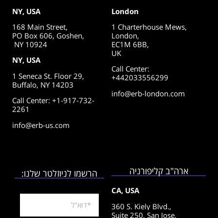
NY, USA
London
168 Main Street,
1 Charterhouse Mews,
PO Box 606, Goshen,
London,
NY 10924
EC1M 6BB,
UK
NY, USA
Call Center
:
1 Seneca St. Floor 29,
+442033556299
Buffalo, NY 14203
info@erb-london.com
Call Center: +1-917-732-
2261
info@erb-us.com
ארה"ב קליפורניה
הרשמו לניוזלטר שלנו:
CA, USA
360 S. Kiely Blvd.,
Suite 250,
San Jose,