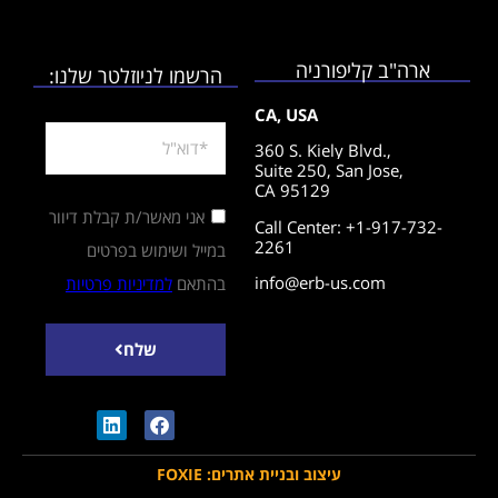
ארה"ב קליפורניה
הרשמו לניוזלטר שלנו:
CA, USA
360 S. Kiely Blvd.,
Suite 250,
San Jose,
CA 95129
אני מאשר/ת קבלת דיוור
Call Center: +1-917-732-
2261
במייל ושימוש בפרטים
info@erb-us.com
בהתאם
למדיניות פרטיות
שלח
עיצוב ובניית אתרים: FOXIE