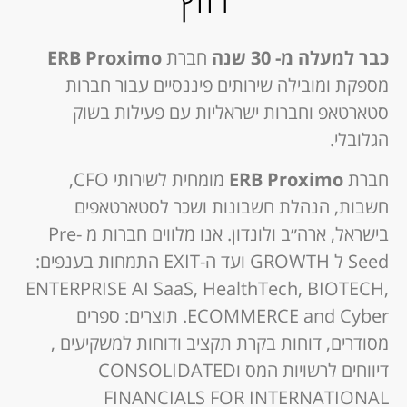
כבר למעלה מ- 30 שנה
חברת
ERB Proximo
מספקת ומובילה שירותים פיננסיים עבור חברות
סטארטאפ וחברות ישראליות עם פעילות בשוק
הגלובלי.
חברת
ERB Proximo
מומחית לשירותי CFO,
חשבות, הנהלת חשבונות ושכר לסטארטאפים
בישראל, ארה״ב ולונדון. אנו מלווים חברות מ Pre-
Seed ל GROWTH ועד ה-EXIT התמחות בענפים:
ENTERPRISE AI SaaS, HealthTech, BIOTECH,
ECOMMERCE and Cyber. תוצרים: ספרים
מסודרים, דוחות בקרת תקציב ודוחות למשקיעים ,
דיווחים לרשויות המס וCONSOLIDATED
FINANCIALS FOR INTERNATIONAL