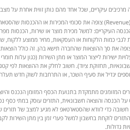
 מרכיבים עיקריים, שכל אחד מהם נותן זווית אחרת על מצ
– תחזית ההכנסות (Revenue) צופה את סכומי המכירות או ההכנס
כנסה העיקריים: למשל מכירת מוצר או שירות, הכנסות מפרסו
גבי כמות הלקוחות או העסקאות, מחיר ממוצע ללקוח, שיעו
ופה את סך ההוצאות שהחברה תישא בהן. זה כולל הוצאות 
ויות ישירות לייצור המוצר או מתן השירות (כגון עלות חומרי ג
ונאיות, תחזוקת ציוד). חשוב לחלק את ההוצאות לפי קטגורי
נוספים יגדיל את סעיף השכר, או התרחבות לשוק חדש תעלה 
ים המזומנים מתמקדת בתנועת הכסף המזומן הנכנס והיוצא
 על הכנסה והוצאה חשבונאית, התזרים עוסק במתי כסף נכנ
 חשובה כדי לוודא שהסטארטאפ לא מגיע למצב של תזרים של
 התזרים לוקחת בחשבון למשל פערי זמן בין מתן השירות ל
ות גדולות.