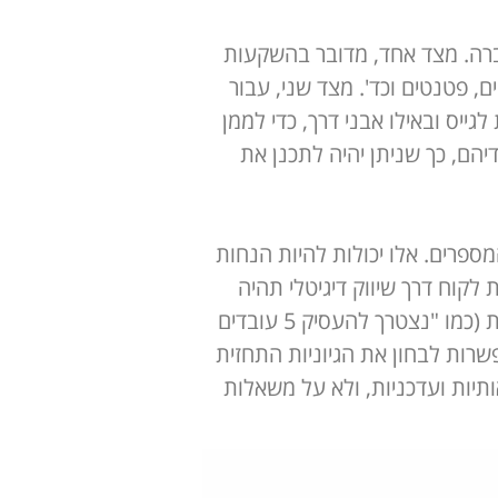
ברה. מצד אחד, מדובר בהשקעות
ם, פטנטים וכד'. מצד שני, עבור
יס ובאילו אבני דרך, כדי לממן
הם, כך שניתן יהיה לתכנן את
Assumptio) שעליהן מבוססים המספרים. אלו יכולות להיות הנחות
דשי במספר המשתמשים יהיה 10%", "עלות רכישת לקוח דרך שיווק דיגיטלי תהיה
50 ש"ח"), הנחות מקרו-כלכליות (כמו שיעור אינפלציה, שינויי מטבע), או הנחות תפעוליות (כמו "נצטרך להעסיק 5 עובדים
שרות לבחון את הגיוניות התחזית
יות ועדכניות, ולא על משאלות