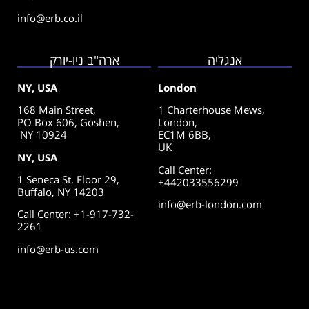
info@erb.co.il
אנגליה
ארה"ב ניו-יורק
NY, USA
London
168 Main Street,
1 Charterhouse Mews,
PO Box 606, Goshen,
London,
NY 10924
EC1M 6BB,
UK
NY, USA
Call Center
:
1 Seneca St. Floor 29,
+442033556299
Buffalo, NY 14203
info@erb-london.com
Call Center: +1-917-732-
2261
info@erb-us.com