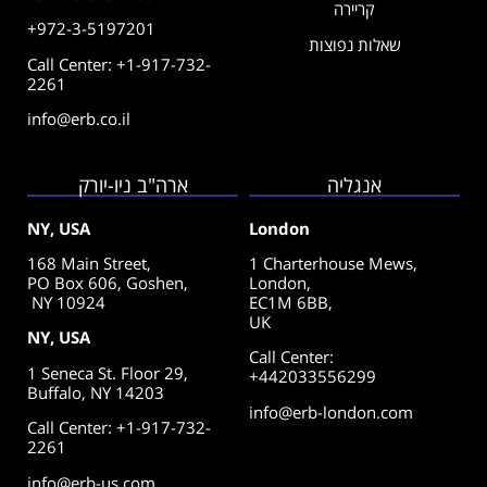
קריירה
+972-3-5197201
שאלות נפוצות
Call Center: +1-917-732-
2261
info@erb.co.il
אנגליה
ארה"ב ניו-יורק
NY, USA
London
168 Main Street,
1 Charterhouse Mews,
PO Box 606, Goshen,
London,
NY 10924
EC1M 6BB,
UK
NY, USA
Call Center
:
1 Seneca St. Floor 29,
+442033556299
Buffalo, NY 14203
info@erb-london.com
Call Center: +1-917-732-
2261
info@erb-us.com