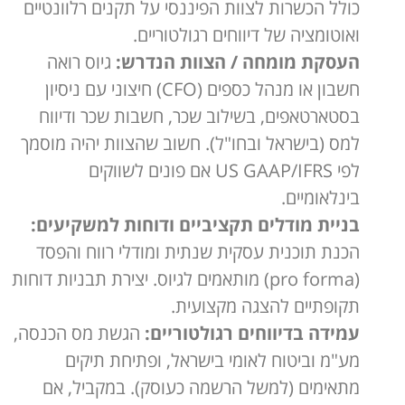
כולל הכשרות לצוות הפיננסי על תקנים רלוונטיים
ואוטומציה של דיווחים רגולטוריים.
העסקת מומחה / הצוות הנדרש:
גיוס רואה
חשבון או מנהל כספים (CFO) חיצוני עם ניסיון
בסטארטאפים, בשילוב שכר, חשבות שכר ודיווח
למס (בישראל ובחו"ל). חשוב שהצוות יהיה מוסמך
לפי US GAAP/IFRS אם פונים לשווקים
בינלאומיים.
בניית מודלים תקציביים ודוחות למשקיעים:
הכנת תוכנית עסקית שנתית ומודלי רווח והפסד
(pro forma) מותאמים לגיוס. יצירת תבניות דוחות
תקופתיים להצגה מקצועית.
עמידה בדיווחים רגולטוריים:
הגשת מס הכנסה,
מע"מ וביטוח לאומי בישראל, ופתיחת תיקים
מתאימים (למשל הרשמה כעוסק). במקביל, אם