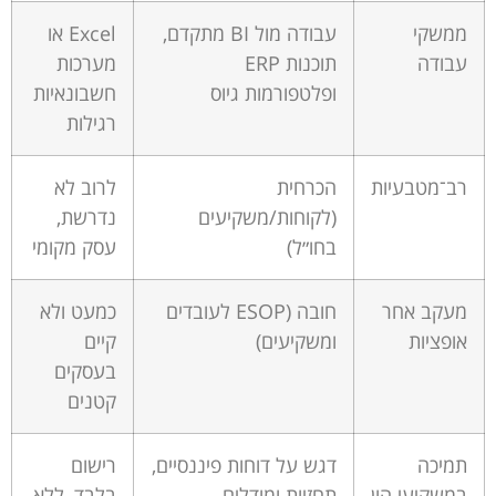
ממשקי
עבודה מול BI מתקדם,
Excel או
עבודה
תוכנות ERP
מערכות
ופלטפורמות גיוס
חשבונאיות
רגילות
רב־מטבעיות
הכרחית
לרוב לא
(לקוחות/משקיעים
נדרשת,
בחו״ל)
עסק מקומי
מעקב אחר
חובה (ESOP לעובדים
כמעט ולא
אופציות
ומשקיעים)
קיים
בעסקים
קטנים
תמיכה
דגש על דוחות פיננסיים,
רישום
במשקיעי הון
תחזיות ומודלים
בלבד, ללא