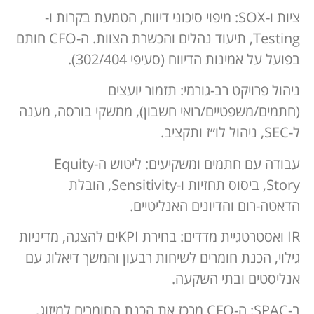
ציות ו-SOX: מיפוי סיכוני דיווח, הטמעת בקרות ו-
Testing, תיעוד נהלים והכשרת הצוות. ה-CFO חותם
בפועל על אמינות הדיווח (סעיפי 302/404).
ניהול פרויקט רב-גורמי: תזמור יועצים
(חתמים/משפטיים/רואי חשבון), ממשקי בורסה, מענה
ל-SEC, ניהול לו״ז ותקציב.
עבודה עם חתמים ומשקיעים: ליטוש ה-Equity
Story, ביסוס תחזיות ו-Sensitivity, הובלת
הדאטה-רום והדיונים האנליטיים.
IR ואסטרטגיית מדדים: בחירת KPIים להצגה, מדיניות
גילוי, הכנת חומרים לשיחות רבעון והמשך דיאלוג עם
אנליסטים ובתי השקעה.
ב-SPAC: ה-CFO מרכז את הכנת החומרים למיזוג,