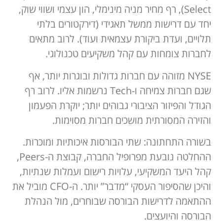
Select), רף מחיר מניה מינימלי, הון עצמי ושווי שוק,
יחד עם דרישות ממשל תאגידי (דירקטורים בלתי
תלויים, ועדת ביקורת עצמאית ועוד). לרוב מתאים
לחברות צומחות עם קהל משקיעים טכנולוגי.
NYSE מזוהה עם חברות גדולות ובוגרות יותר, אף
שגם חברות צמיחה ו-Tech נרשמות אליו. לרוב רף
הגודל והפיזור הציבורי גבוהים יותר; יוקרת הפעמון
והזירה המסורתית מושכים חברות מסוימות.
בשורה התחתונה: שתי הבורסות איכותיות ומוכרות.
ההחלטה נובעת מפרופיל החברה, קבוצת ה-Peers,
קהל היעד המשקיעי, עלויות רישום ועמלות שנתיות,
והיכן שהסיפור העסקי “מדבר” יותר. ה-CFO מוביל את
ההתאמה לדרישות הבורסה שבוחרים, מול הנהלת
הבורסה והיועצים.