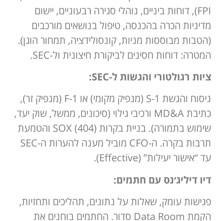
FPI), דוחות ביניים, נוהלי סגירה רבעוניים, יישום
מדיניות הכרה בהכנסה, טיפול בנושאים מורכבים
(הטבות מבוססות מניות, קונסולידציה, תמחור הוגן).
המטרה: דוחות חסינים לביקורת חיצונית ול-SEC.
ציות רגולטורי והגשות ל-SEC:
ניסוח והגשת S-1 (מנפיק מקומי) או F-1 (מנפיק זר),
כתיבת MD&A ורכיבי גילוי (סיכונים, ממשל, שוק יעד,
שימוש בתמורה). בניית בקרות SOX (404) והטמעת
תרבות בקרה. ה-CFO מוביל מענה להערות ה-SEC
עד “אישור יעילות” (Effective).
דיו דיליג׳נס עם חתמים:
פגישות עומק, שאלות על נתונים, תהליכים ותחזיות,
הקמת Data Room סדור. החתמים בוחנים את