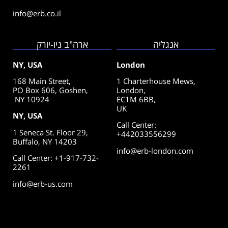
info@erb.co.il
אנגליה
ארה"ב ניו-יורק
NY, USA
London
168 Main Street,
1 Charterhouse Mews,
PO Box 606, Goshen,
London,
NY 10924
EC1M 6BB,
UK
NY, USA
Call Center
:
1 Seneca St. Floor 29,
+442033556299
Buffalo, NY 14203
info@erb-london.com
Call Center: +1-917-732-
2261
info@erb-us.com