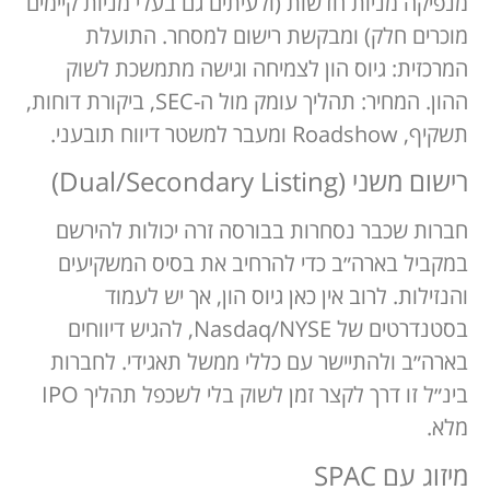
מנפיקה מניות חדשות (ולעיתים גם בעלי מניות קיימים
מוכרים חלק) ומבקשת רישום למסחר. התועלת
המרכזית: גיוס הון לצמיחה וגישה מתמשכת לשוק
ההון. המחיר: תהליך עומק מול ה-SEC, ביקורת דוחות,
תשקיף, Roadshow ומעבר למשטר דיווח תובעני.
רישום משני (Dual/Secondary Listing)
חברות שכבר נסחרות בבורסה זרה יכולות להירשם
במקביל בארה״ב כדי להרחיב את בסיס המשקיעים
והנזילות. לרוב אין כאן גיוס הון, אך יש לעמוד
בסטנדרטים של Nasdaq/NYSE, להגיש דיווחים
בארה״ב ולהתיישר עם כללי ממשל תאגידי. לחברות
בינ״ל זו דרך לקצר זמן לשוק בלי לשכפל תהליך IPO
מלא.
מיזוג עם SPAC