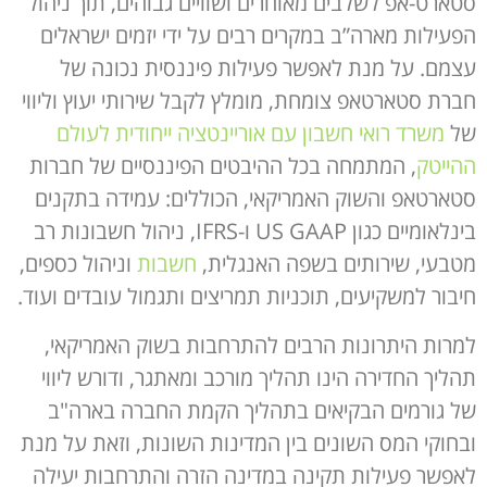
סטארט-אפ לשלבים מאוחרים ושוויים גבוהים, תוך ניהול
הפעילות מארה”ב במקרים רבים על ידי יזמים ישראלים
עצמם. על מנת לאפשר פעילות פיננסית נכונה של
חברת סטארטאפ צומחת, מומלץ לקבל שירותי יעוץ וליווי
של
משרד רואי חשבון עם אוריינטציה ייחודית לעולם
ההייטק
, המתמחה בכל ההיבטים הפיננסיים של חברות
סטארטאפ והשוק האמריקאי, הכוללים: עמידה בתקנים
בינלאומיים כגון US GAAP ו-IFRS, ניהול חשבונות רב
מטבעי, שירותים בשפה האנגלית,
חשבות
וניהול כספים,
חיבור למשקיעים, תוכניות תמריצים ותגמול עובדים ועוד.
למרות היתרונות הרבים להתרחבות בשוק האמריקאי,
תהליך החדירה הינו תהליך מורכב ומאתגר, ודורש ליווי
של גורמים הבקיאים בתהליך הקמת החברה בארה"ב
ובחוקי המס השונים בין המדינות השונות, וזאת על מנת
לאפשר פעילות תקינה במדינה הזרה והתרחבות יעילה