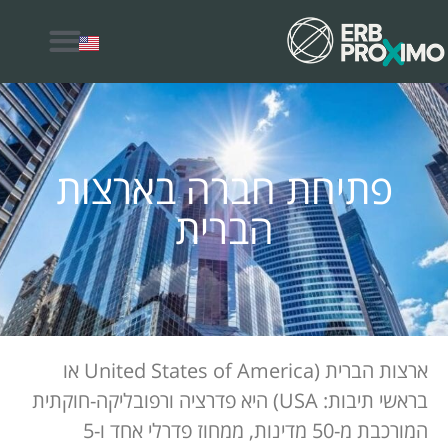
למה לבחור ERB Proximo
פתיחת חברה בארצות
הברית
ארצות הברית (United States of America או
בראשי תיבות: USA) היא פדרציה ורפובליקה-חוקתית
המורכבת מ-50 מדינות, ממחוז פדרלי אחד ו-5