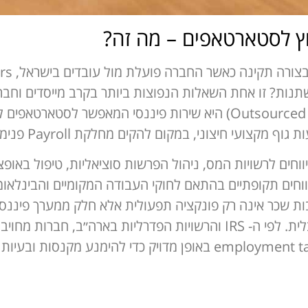
ץ לסטארטאפים – מה זה?
משתנות? זו אחת השאלות הנפוצות ביותר בקרב מייסדים וחבר
חשבות שכר במיקור חוץ (Outsourced Payroll) היא שירות פיננסי המאפ
חיצוני, במקום להקים מחלקת Payroll פנימית כבר בשלבים מוקדמים.
, payroll compliance ודיווחים תקופתיים בהתאם לחוקי העבודה המקומיים 
ות שכר אינה רק פונקציה תפעולית אלא חלק ממערך פיננסי 