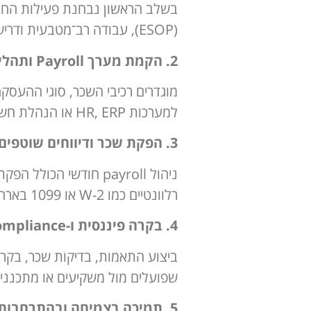
(ESOP), עבודה רב־מטבעית ודרישות רגולטוריות רלוונטיות.
2. הקמת מערך Payroll ותהליכי דיווח
למערכות HR, ERP או הנהלת חשבונות קיימות.
3. הפקת שכר ודיווחים שוטפים
רלוונטיים כמו W-2 או 1099 בארה״ב.
4. בקרה פיננסית ו-Compliance
ביצוע התאמות, בדיקות שכר, בקרה
שפועלים מול משקיעים או מתכננים ג
5. תמיכה בצמיחה ובהתרחבות גלובלית