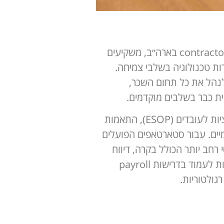
איך מנהלים Payroll לסטארטאפ בצורה תקינה כאשר החברה פועלת מול עובדים בישראל, contractors בארה״ב, משקיעים
ות טכנולוגיה בשלבי צמיחה.
שר לסטארטאפים לנהל את כל תחום השכר,
השירות כולל הפקת תלושי שכר, דיווחים לרשויות המס, ניהול הפרשות סוציאליות, טיפול באופציות לעובדים (ESOP), התאמות
והבינלאומיים. עבור סטארטאפים הפועלים
רחב יותר הכולל בקרה, דיווח
למשקיעים והיערכות לצמיחה גלובלית. לפי ה- IRS והרשויות הפדרליות בארה״ב, חברות מחויבות לעמוד בדרישות payroll