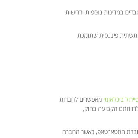
נלאומית, עובדים במדינות נוספות ודרישות
 לסטארטאפים לצמצם טעויות, לשמור על compliance ולבנות תשתית פיננסית שתומכת
יירול בינלאומי
מאפשרים לחברות
לרווחתם הקבועה בחוק,
על חברת הסטארטאפ, כאשר החברה