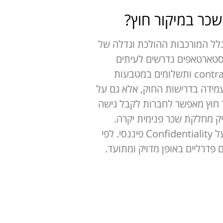
חרים בשירותי Payroll במיקור חוץ בעיקר בגלל המורכבות ההולכת וגדלה של
, סטארטאפים נדרשים לעיתים
להתמודד עם עובדים במספר מדינות, תוכניות אופציות (Stock Options), עבודה מול contractors ותשלומים במטבעות
עמידה בדרישות החוק, אלא גם על
ת לבצע Due Diligence תקין לפני גיוסי הון. מודל של Payroll במיקור חוץ מאפשר לחברות לקבל גישה
US, דיני עבודה, US GAAP ו־compliance, מבלי להחזיק מחלקת שכר פנימית יקרה.
בנוסף, פתרון חיצוני מאפשר אוטומציה של תהליכים, בקרה טובה יותר על נתוני שכר ושמירה על Confidentiality פיננסי. לפי