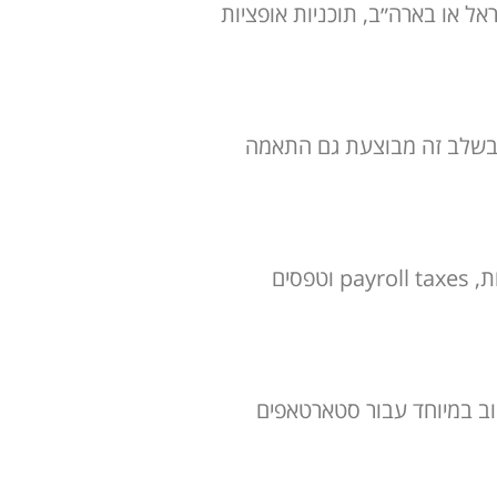
 מספר עובדים, עבודה מול contractors, פעילות בישראל או בארה״ב, תוכניות אופציות
גי ההעסקה, תהליכי onboarding לעובדים ומערכות payroll ודיווח. בשלב זה מבוצעת גם התאמה
ניהול payroll חודשי הכולל הפקת תלושי שכר, חישובי מס, הפרשות סוציאליות, דיווחים לרשויות, payroll taxes וטפסים
וב במיוחד עבור סטארטאפים