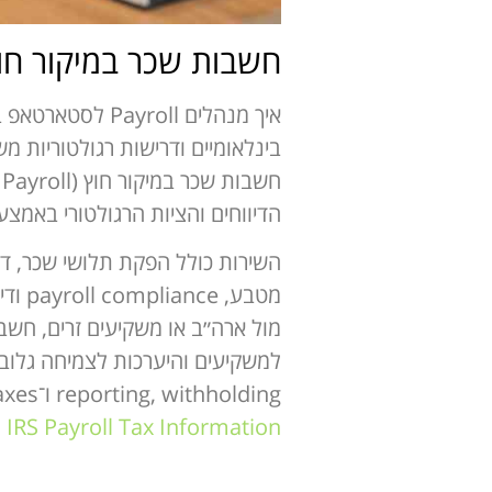
חשבות שכר במיקור חו
בינלאומיים ודרישות רגולטוריות 
הדיווחים והציות הרגולטורי באמצעות גוף מקצועי 
מטבע
מול ארה״ב או משקיעים זרים, חשב
reporting, withholding ו־employment taxes באופן מדויק כדי להימנע מקנסות ובעיות רגולטוריות.
IRS Payroll Tax Information