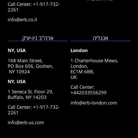
Call Center: +1-917-732-
2261
info@erb.co.il
אנגליה
ארה"ב ניו-יורק
NY, USA
London
168 Main Street,
1 Charterhouse Mews,
PO Box 606, Goshen,
London,
NY 10924
EC1M 6BB,
UK
NY, USA
Call Center
:
1 Seneca St. Floor 29,
+442033556299
Buffalo, NY 14203
info@erb-london.com
Call Center: +1-917-732-
2261
info@erb-us.com