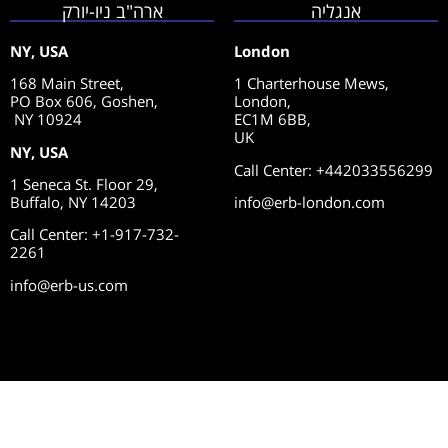
אנגליה
ארה"ב ניו-יורק
NY, USA
London
168 Main Street,
1 Charterhouse Mews,
PO Box 606, Goshen,
London,
NY 10924
EC1M 6BB,
UK
NY, USA
Call Center
: +442033556299
1 Seneca St. Floor 29,
Buffalo, NY 14203
info@erb-london.com
Call Center: +1-917-732-
2261
info@erb-us.com