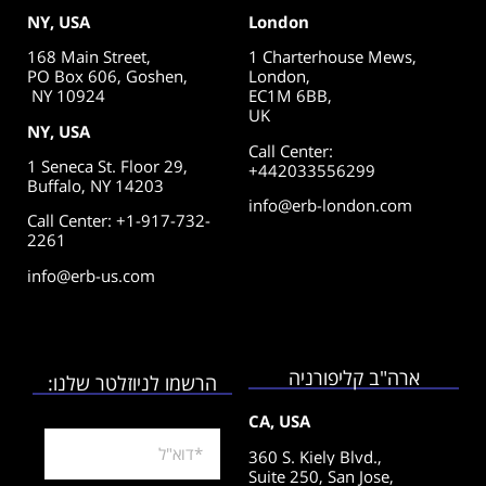
NY, USA
London
168 Main Street,
1 Charterhouse Mews,
PO Box 606, Goshen,
London,
NY 10924
EC1M 6BB,
UK
NY, USA
Call Center
:
1 Seneca St. Floor 29,
+442033556299
Buffalo, NY 14203
info@erb-london.com
Call Center: +1-917-732-
2261
info@erb-us.com
ארה"ב קליפורניה
הרשמו לניוזלטר שלנו:
CA, USA
360 S. Kiely Blvd.,
Suite 250,
San Jose,