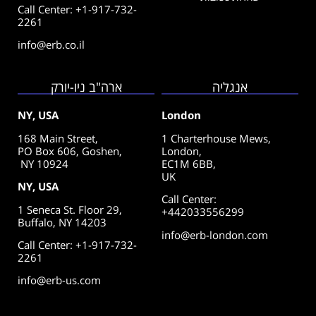
Call Center: +1-917-732-
2261
info@erb.co.il
אנגליה
ארה"ב ניו-יורק
NY, USA
London
168 Main Street,
1 Charterhouse Mews,
PO Box 606, Goshen,
London,
NY 10924
EC1M 6BB,
UK
NY, USA
Call Center
:
1 Seneca St. Floor 29,
+442033556299
Buffalo, NY 14203
info@erb-london.com
Call Center: +1-917-732-
2261
info@erb-us.com