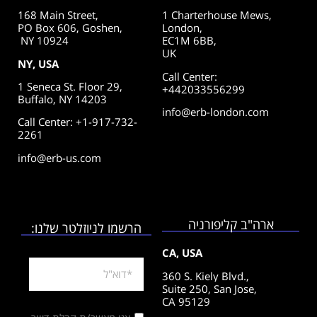
168 Main Street,
1 Charterhouse Mews,
PO Box 606, Goshen,
London,
NY 10924
EC1M 6BB,
UK
NY, USA
Call Center
:
1 Seneca St. Floor 29,
+442033556299
Buffalo, NY 14203
info@erb-london.com
Call Center: +1-917-732-
2261
info@erb-us.com
ארה"ב קליפורניה
הרשמו לניוזלטר שלנו:
CA, USA
360 S. Kiely Blvd.,
Suite 250,
San Jose,
CA 95129