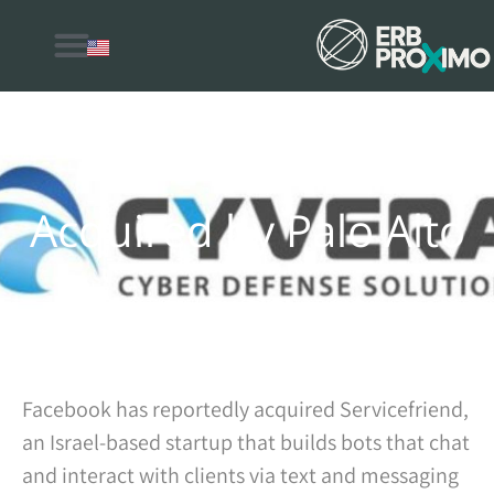
למה לבחור ERB Proximo
Acquired by Palo Alto
Facebook has reportedly acquired Servicefriend,
an Israel-based startup that builds bots that chat
and interact with clients via text and messaging