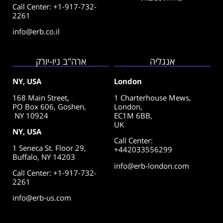
Call Center: +1-917-732-
2261
info@erb.co.il
אנגליה
ארה"ב ניו-יורק
NY, USA
London
168 Main Street,
1 Charterhouse Mews,
PO Box 606, Goshen,
London,
NY 10924
EC1M 6BB,
UK
NY, USA
Call Center
:
1 Seneca St. Floor 29,
+442033556299
Buffalo, NY 14203
info@erb-london.com
Call Center: +1-917-732-
2261
info@erb-us.com