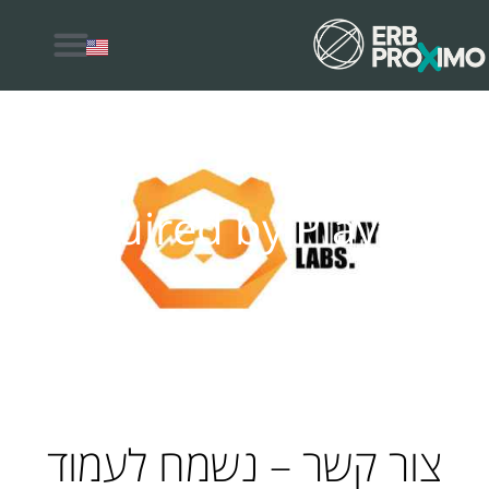
למה לבחור ERB Proximo
Acquired by Playtica
צור קשר – נשמח לעמוד