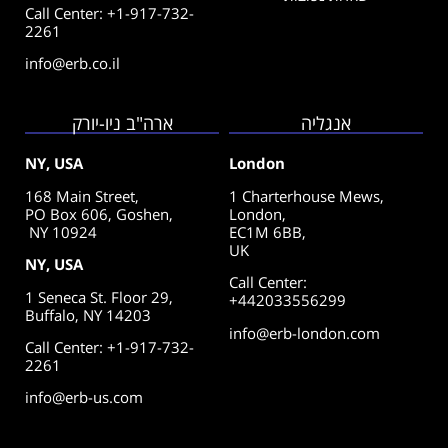
Call Center: +1-917-732-
2261
info@erb.co.il
אנגליה
ארה"ב ניו-יורק
NY, USA
London
168 Main Street,
1 Charterhouse Mews,
PO Box 606, Goshen,
London,
NY 10924
EC1M 6BB,
UK
NY, USA
Call Center
:
1 Seneca St. Floor 29,
+442033556299
Buffalo, NY 14203
info@erb-london.com
Call Center: +1-917-732-
2261
info@erb-us.com