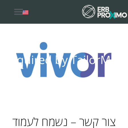
למה לבחור ERB Proximo
Acquired by TailorMed
צור קשר – נשמח לעמוד