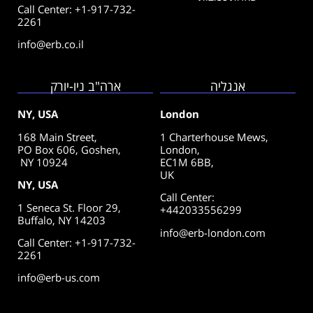
Call Center: +1-917-732-
2261
info@erb.co.il
אנגליה
ארה"ב ניו-יורק
NY, USA
London
168 Main Street,
1 Charterhouse Mews,
PO Box 606, Goshen,
London,
NY 10924
EC1M 6BB,
UK
NY, USA
Call Center
:
1 Seneca St. Floor 29,
+442033556299
Buffalo, NY 14203
info@erb-london.com
Call Center: +1-917-732-
2261
info@erb-us.com