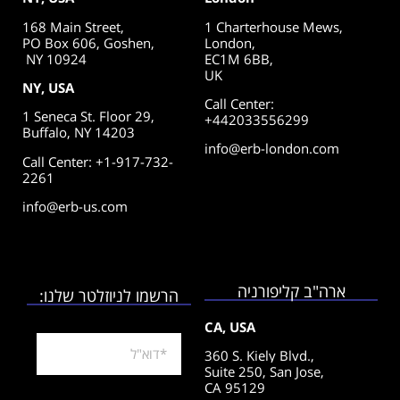
168 Main Street,
1 Charterhouse Mews,
PO Box 606, Goshen,
London,
NY 10924
EC1M 6BB,
UK
NY, USA
Call Center
:
1 Seneca St. Floor 29,
+442033556299
Buffalo, NY 14203
info@erb-london.com
Call Center: +1-917-732-
2261
info@erb-us.com
ארה"ב קליפורניה
הרשמו לניוזלטר שלנו:
CA, USA
360 S. Kiely Blvd.,
Suite 250,
San Jose,
CA 95129