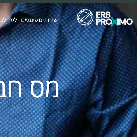
שירותים פיננסים
למה לבחור ximo
מס חב