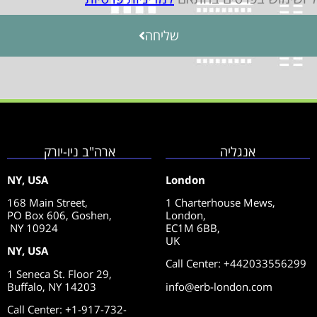
שליחה
אנגליה
ארה"ב ניו-יורק
NY, USA
London
168 Main Street,
1 Charterhouse Mews,
PO Box 606, Goshen,
London,
NY 10924
EC1M 6BB,
UK
NY, USA
Call Center
: +442033556299
1 Seneca St. Floor 29,
Buffalo, NY 14203
info@erb-london.com
Call Center: +1-917-732-