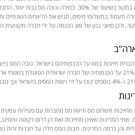
בארה"ב חייבת בניכוי מס מההכנסה במקור בשיעור של 30%. במי
זרה תעמוד בתשלומי מיסים, תגיש את הדיווחים השנתיים ות
קור, ולכן סיווגי נכון של סוג הכנסה על ידי חברה מקצועית
ארה"ב
החברה. מס חברות בארה"ב מהווה 21% על הכנסותיה של חברה ישראלית הפו
ינות
ות הברית מחייבות תשלום מס ודיווח מס מחברות עם פעילות עס
תי המדינות שאינן מחייבות זאת הן דרום דקוטה וויומינג.
לית והן ברמה המדינית. חבות המס חלה על חברות זרות הפ