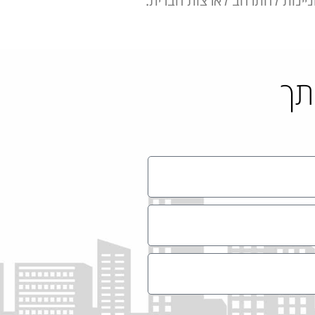
וניינות להתרחב לארצות הברית.
תך