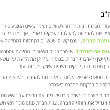
"ב
ודד חברות רבות לחדור לשווקים האמריקאיים המציעים קהל 
עשויות להתלוות לפעילות העסקית באר"ב. אך כמו בכל דבר
רצות הברית
, ישנם קשיים שעשויים להתלוות להחלטה אס
רט-אפ בארה"ב
יש צורך בגיוס משאבים. החלטה אסטרטג
וקיישן
) לארצות הברית. בנוסף יש ליתן את הדעת על נושא
כון מס חברות, להקים תשתית שיווק ומכירות ועוד.
 בליווי חברות סטארט-אפ ישראליות המעוניינות להתרחב לארצות ה
 הכרוכים בהקמת החברה בארה"ב.
רחבות לארה"ב וכשזה קורה יש ליתן את הדעת על נושא מס 
יגדיל את רווחי החברה.
צוות חברת ERB מונ