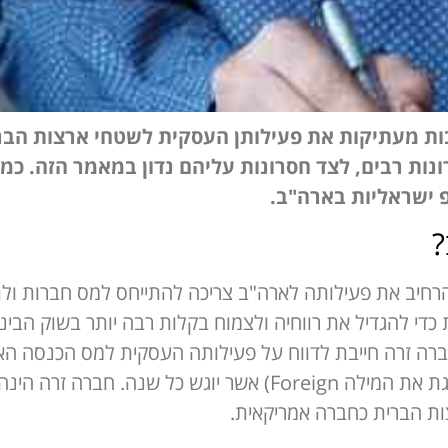
ות מעתיקות את פעילותן העסקית לשטחי ארצות הבר
נות רבים, לצד חסרונות עליהם נדון במאמר הזה. כמו
 ישראליות בארה"ב.
?
חיב את פעילותה לארה"ב צריכה להתייחס למס חברות ולת
כדי להגדיל את רווחיה ולצמוח בקלות רבה יותר בשוק הבינ
הגשת טופס F-1120 (האות F מייצגת את המילה Foreign) אשר יוגש
ת הברית כחברה אמריקאית.