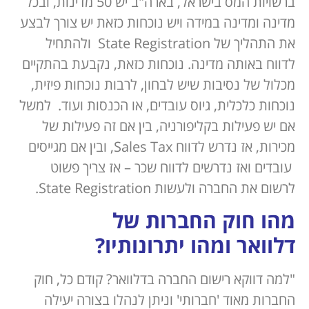
ברשויות המס בישראל, בארה"ב יש 50 מדינות, ובכל
מדינה ומדינה במידה ויש נוכחות כזאת יש צורך לבצע
את התהליך של State Registration ולהתחיל
לדווח באותה מדינה. נוכחות כזאת, נקבעת בהתקיים
מכלול של נסיבות שיש לבחון, לרבות נוכחות פיזית,
נוכחות כלכלית, גיוס עובדים, או הכנסות ועוד. למשל
אם יש פעילות בקליפורניה, בין אם זה פעילות של
מכירות, אז נדרש לדווח Sales Tax, ובין אם מגייסים
עובדים ואז נדרשים לדווח שכר – אז צריך פשוט
לרשום את החברה ולעשות State Registration.
מהו חוק החברות של
דלוואר ומהו יתרונותיו?
"למה דווקא רישום החברה בדלוואר? קודם כל, חוק
החברות מאוד 'חברותי' וניתן לנהלו בצורה יעילה