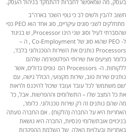
בעסק, מה שמאפשר לחברות להתמקד בניהול העסק.
חשוב להבין ולשים לב כי גופי השכר בארה"ב
מתחלקים לשני סוגים עיקריים, סוג אחד הוא PEO כפי
שהסברתי לעיל וסוג שני הינו Processor, ש בניגוד
ל- PEO שהוא סוג של Co-Employment , ה –
Processors נותנים את השירות הטכנולוגי בלבד,
כלומר מציעים את שירותי הפלטפורמה שלהם
ללקוחות. ה- Processors הם גופים גדולים, אשר
נותנים שירות טוב, שירות מקצועי, הכולל גישה, עם
'שם משתמש' לכל עובד ועובד שיכול להיכנס ולראות
את כל המצב שלו – התשלומים וההפרשות. אבל, כל
מה שהם נותנים זה רק שירות טכנולוגי. כלומר,
האחריות היא על החברה (הלקוח) . אם החברה טעתה
בניכויים אובתשלומי פנסיות, החברה היא נושאת
באחריות ובעלויות האלה של השלמת ההפקדות