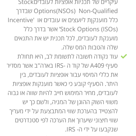
עיקריים של תכניות אופציות לעובדיםStock
Options(NSOs) Non-Qualified שבדרך
כלל מוענקןת ליועצים או עובדים או 'Incentive
Stock Options (ISOs)’ אשר בדרך כלל
מוענקת לעובדים, לכל תכנית יש את התנאים
שלה והטבות המס שלה.
עוד נקודה חשובה לתשומת לב, היא תחולת
סעיף A409 של קוד ה -IRS בארה"ב אשר מסדיר
את כללי המיסוי עבור אופציות לעובדים, בין
היתר. הסעיף קובע כי כאשר מוענקות אופציות
לעובדים, מחיר המימוש חייב להיות שווה או גבוה
משווי השוק ההוגן של המניה, ולשם כך יש
להצטייד בהערכת שווי המתבצעת על ידי מעריך
שווי חיצוני שיערוך את הערכה לפי סטנדרטים
שנקבעו על ידי ה- IRS.