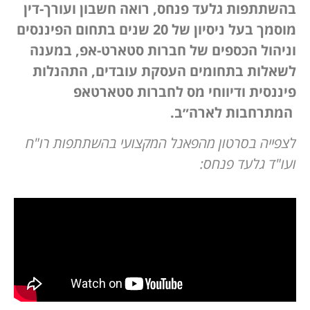
בהשתתפות גלעד פנחס,
רואה חשבון ועורך-דין
מוסמך בעל ניסיון של 20 שנים בתחום הפיננסים
וניהול הכספים של חברות סטארט-אפ
,
במענה
לשאלות בתחומים
העסקת עובדים, התהנלות
פיננסית ודיווחי מס לחברות סטארטאפ
המתרחבות לארה״ב
.
לצפייה בסרטון מהפאנל המקצועי בהשתתפות רו"ח
ועו"ד גלעד פנחס: