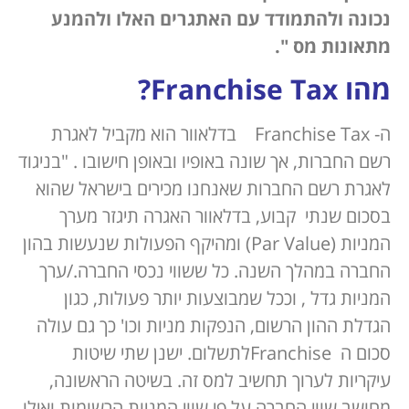
נכונה ולהתמודד עם האתגרים האלו ולהמנע
מתאונות מס ".
מהו
Franchise Tax
?
ה- Franchise Tax בדלאוור הוא מקביל לאגרת
רשם החברות, אך שונה באופיו ובאופן חישובו . "בניגוד
לאגרת רשם החברות שאנחנו מכירים בישראל שהוא
בסכום שנתי קבוע, בדלאוור האגרה תיגזר מערך
המניות (Par Value) ומהיקף הפעולות שנעשות בהון
החברה במהלך השנה. כל ששווי נכסי החברה./ערך
המניות גדל , וככל שמבוצעות יותר פעולות, כגון
הגדלת ההון הרשום, הנפקות מניות וכו' כך גם עולה
סכום ה Franchiseלתשלום. ישנן שתי שיטות
עיקריות לערוך תחשיב למס זה. בשיטה הראשונה,
מחושב שווי החברה על פי שווי המניות הרשומות ואילו